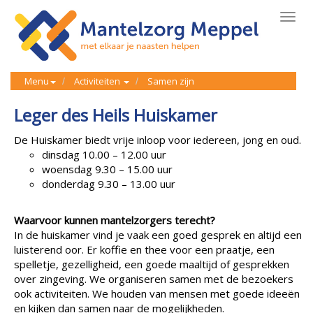
Toggl
navig
Menu
Activiteiten
Samen zijn
Leger des Heils Huiskamer
De Huiskamer biedt vrije inloop voor iedereen, jong en oud.
dinsdag 10.00 – 12.00 uur
woensdag 9.30 – 15.00 uur
donderdag 9.30 – 13.00 uur
Waarvoor kunnen mantelzorgers terecht?
In de huiskamer vind je vaak een goed gesprek en altijd een
luisterend oor. Er koffie en thee voor een praatje, een
spelletje, gezelligheid, een goede maaltijd of gesprekken
over zingeving. We organiseren samen met de bezoekers
ook activiteiten. We houden van mensen met goede ideeën
en kijken dan samen naar de mogelijkheden.