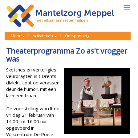
Toggl
navig
Menu
Activiteiten
Ontspanning
Theaterprogramma Zo as't vrogger
was
Sketches en vertelligies,
veurdragten in t Drents
dialekt. Loat oe verassen
deur de humor, mit een
lach een troan.
De voorstelling wordt op
vrijdag 21 februari van
14.00 tot 16.00 uur
opgevoerd in
Wijkcentrum De Poele.