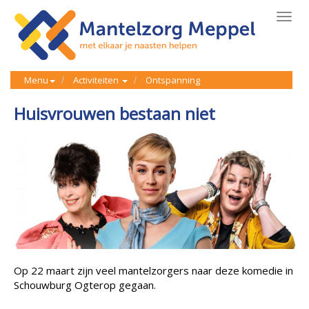
Toggl
navig
Menu
Activiteiten
Ontspanning
Huisvrouwen bestaan niet
Op 22 maart zijn veel mantelzorgers naar deze komedie in
Schouwburg Ogterop gegaan.