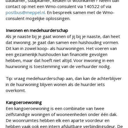
badkamer, slaapkamer, keuken of woonkamer? Neem dan
contact op met een Wmo-consulent via 140522 of via
postbus@meppel.nl
. En bespreek samen met de Wmo-
consulent mogelijke oplossingen.
Inwonen en medehuurderschap
Als je naaste bij je gaat wonen of jij bij je naaste, dan heet
dat inwoning. Je gaat dan samen een huishouding vormen.
Dit kan in zowel koop- als huurwoningen. Het voeren van
een gezamenlijk huishouden kan financiële gevolgen
hebben, maar dat hoeft niet altijd. Voor inwoning in een
huurwoning is toestemming van de verhuurder nodig.
Tip: vraag medehuurderschap aan, dan kan de achterblijver
in de huurwoning blijven wonen als de huurder iets
overkomt.
Kangoeroewoning
Een kangoeroewoning is een combinatie van twee
zelfstandige woningen of wooneenheden onder één dak.
De woonruimtes hebben elk een aparte voordeur en
hebben vaak ook een intern afsluitbare verbindingsdeur. De