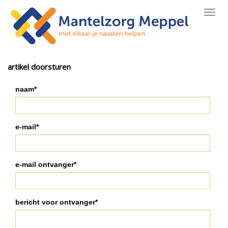
Toggl
navig
artikel doorsturen
naam*
e-mail*
e-mail ontvanger*
bericht voor ontvanger*