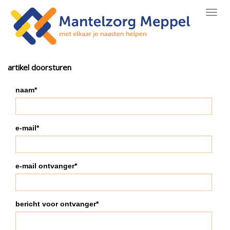
Toggl
navig
artikel doorsturen
naam*
e-mail*
e-mail ontvanger*
bericht voor ontvanger*